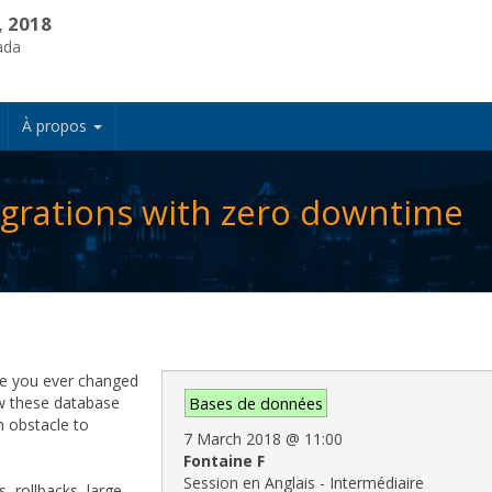
, 2018
ada
À propos
grations with zero downtime
ve you ever changed
w these database
Bases de données
 obstacle to
7 March 2018
@
11:00
Fontaine F
Session en Anglais - Intermédiaire
s, rollbacks, large