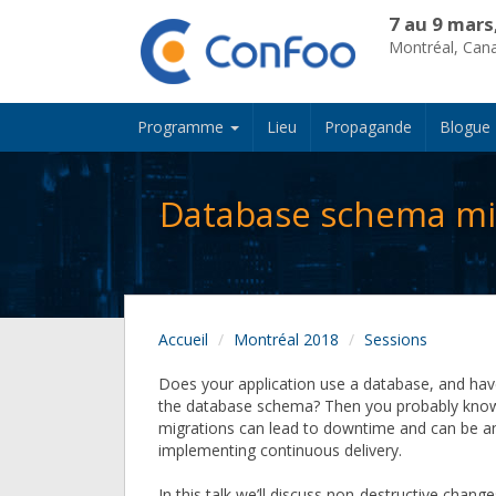
7 au 9 mars
Montréal, Can
Programme
Lieu
Propagande
Blogue
Database schema mi
Accueil
Montréal 2018
Sessions
Does your application use a database, and ha
the database schema? Then you probably kno
migrations can lead to downtime and can be an
implementing continuous delivery.
In this talk we’ll discuss non-destructive change