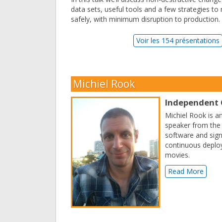
data sets, useful tools and a few strategies to
safely, with minimum disruption to production.
Voir les 154 présentations
Michiel Rook
Independent 
Michiel Rook is a
speaker from the
software and sign
continuous deploy
movies.
Read More