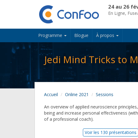
24 au 26 fé
En Ligne, Fus
Programme
Blogue
À propos
Jedi Mind Tricks to M
Accueil
Online 2021
Sessions
An overview of applied neuroscience principles,
being and increase personal effectiveness (with
of a professional coach).
Voir les 130 présentations