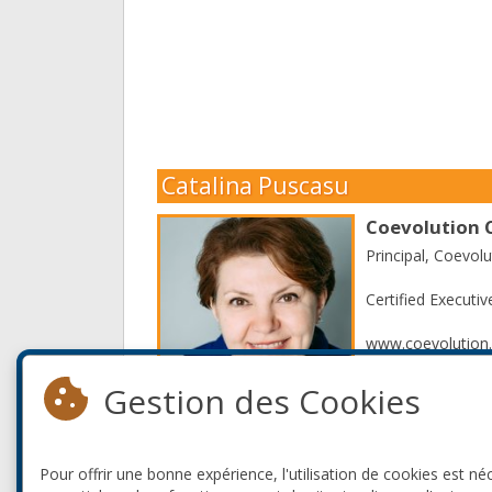
Catalina Puscasu
Coevolution 
Principal, Coevol
Certified Execut
www.coevolution
www.linkedin.com
Gestion des Cookies
Read More
Pour offrir une bonne expérience, l'utilisation de cookies est né