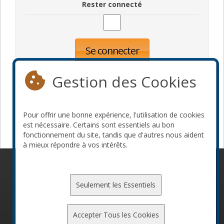
Rester connecté
Se connecter
Oublié votre mot de passe?
Inscription
Gestion des Cookies
Pour offrir une bonne expérience, l'utilisation de cookies
Devenir commanditaire
est nécessaire. Certains sont essentiels au bon
fonctionnement du site, tandis que d'autres nous aident
à mieux répondre à vos intérêts.
© 2010-2026 ConFoo. Tous droits réservés.
Code de
conduite
Seulement les Essentiels
Accepter Tous les Cookies