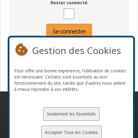
Rester connecté
Se connecter
Oublié votre mot de passe?
Inscription
Gestion des Cookies
Pour offrir une bonne expérience, l'utilisation de cookies
Devenir commanditaire
est nécessaire. Certains sont essentiels au bon
fonctionnement du site, tandis que d'autres nous aident
à mieux répondre à vos intérêts.
© 2010-2026 ConFoo. Tous droits réservés.
Code de
conduite
Seulement les Essentiels
Accepter Tous les Cookies