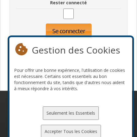
Rester connecté
Se connecter
Oublié votre mot de passe?
Inscription
Gestion des Cookies
Pour offrir une bonne expérience, l'utilisation de cookies
Devenir commanditaire
est nécessaire. Certains sont essentiels au bon
fonctionnement du site, tandis que d'autres nous aident
à mieux répondre à vos intérêts.
© 2010-2026 ConFoo. Tous droits réservés.
Code de
conduite
Seulement les Essentiels
Accepter Tous les Cookies