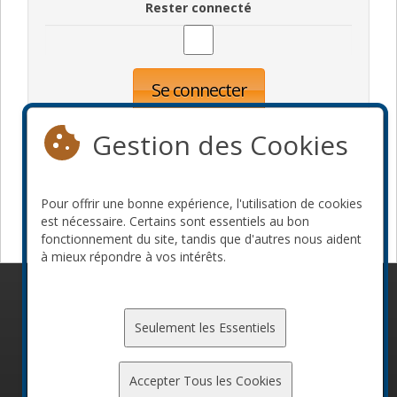
Rester connecté
Se connecter
Oublié votre mot de passe?
Inscription
Gestion des Cookies
Pour offrir une bonne expérience, l'utilisation de cookies
Devenir commanditaire
est nécessaire. Certains sont essentiels au bon
fonctionnement du site, tandis que d'autres nous aident
à mieux répondre à vos intérêts.
© 2010-2026 ConFoo. Tous droits réservés.
Code de
conduite
Seulement les Essentiels
Accepter Tous les Cookies