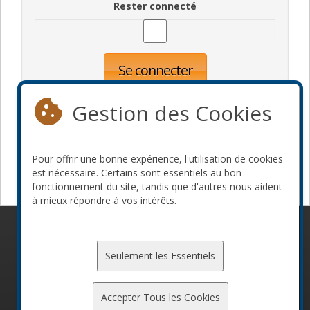
Rester connecté
Se connecter
Oublié votre mot de passe?
Inscription
Gestion des Cookies
Pour offrir une bonne expérience, l'utilisation de cookies
Devenir commanditaire
est nécessaire. Certains sont essentiels au bon
fonctionnement du site, tandis que d'autres nous aident
à mieux répondre à vos intérêts.
© 2010-2026 ConFoo. Tous droits réservés.
Code de
conduite
Seulement les Essentiels
Accepter Tous les Cookies