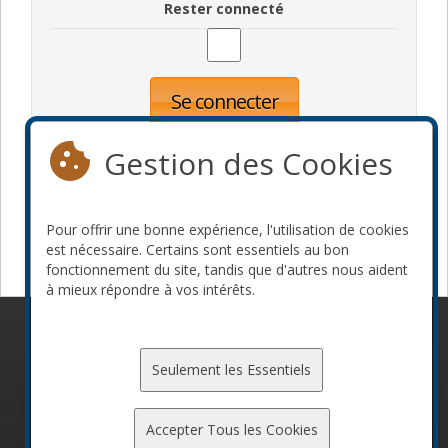
Rester connecté
Se connecter
Oublié votre mot de passe?
Inscription
Gestion des Cookies
Pour offrir une bonne expérience, l'utilisation de cookies
Devenir commanditaire
est nécessaire. Certains sont essentiels au bon
fonctionnement du site, tandis que d'autres nous aident
à mieux répondre à vos intérêts.
© 2010-2026 ConFoo. Tous droits réservés.
Code de
conduite
Seulement les Essentiels
Accepter Tous les Cookies