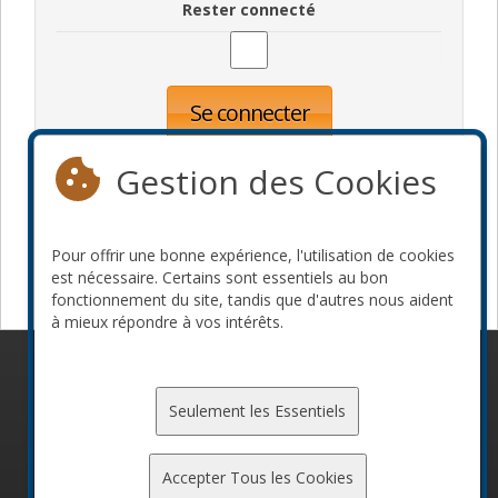
Rester connecté
Se connecter
Oublié votre mot de passe?
Inscription
Gestion des Cookies
Pour offrir une bonne expérience, l'utilisation de cookies
Devenir commanditaire
est nécessaire. Certains sont essentiels au bon
fonctionnement du site, tandis que d'autres nous aident
à mieux répondre à vos intérêts.
© 2010-2026 ConFoo. Tous droits réservés.
Code de
conduite
Seulement les Essentiels
Accepter Tous les Cookies