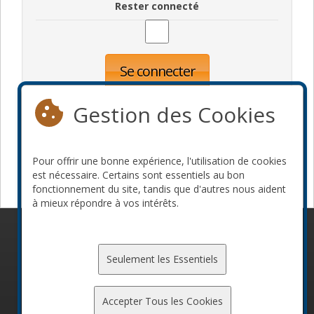
Rester connecté
Se connecter
Oublié votre mot de passe?
Inscription
Gestion des Cookies
Pour offrir une bonne expérience, l'utilisation de cookies
Devenir commanditaire
est nécessaire. Certains sont essentiels au bon
fonctionnement du site, tandis que d'autres nous aident
à mieux répondre à vos intérêts.
© 2010-2026 ConFoo. Tous droits réservés.
Code de
conduite
Seulement les Essentiels
Accepter Tous les Cookies