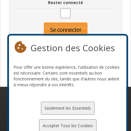
Rester connecté
Se connecter
Oublié votre mot de passe?
Inscription
Gestion des Cookies
Pour offrir une bonne expérience, l'utilisation de cookies
Devenir commanditaire
est nécessaire. Certains sont essentiels au bon
fonctionnement du site, tandis que d'autres nous aident
à mieux répondre à vos intérêts.
© 2010-2026 ConFoo. Tous droits réservés.
Code de
conduite
Seulement les Essentiels
Accepter Tous les Cookies