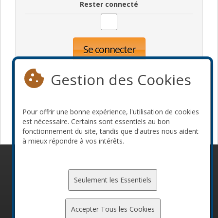
Rester connecté
Se connecter
Oublié votre mot de passe?
Inscription
Gestion des Cookies
Pour offrir une bonne expérience, l'utilisation de cookies
Devenir commanditaire
est nécessaire. Certains sont essentiels au bon
fonctionnement du site, tandis que d'autres nous aident
à mieux répondre à vos intérêts.
© 2010-2026 ConFoo. Tous droits réservés.
Code de
conduite
Seulement les Essentiels
Accepter Tous les Cookies