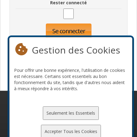
Rester connecté
Se connecter
Oublié votre mot de passe?
Inscription
Gestion des Cookies
Pour offrir une bonne expérience, l'utilisation de cookies
Devenir commanditaire
est nécessaire. Certains sont essentiels au bon
fonctionnement du site, tandis que d'autres nous aident
à mieux répondre à vos intérêts.
© 2010-2026 ConFoo. Tous droits réservés.
Code de
conduite
Seulement les Essentiels
Accepter Tous les Cookies