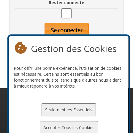
Rester connecté
Se connecter
Oublié votre mot de passe?
Inscription
Gestion des Cookies
Pour offrir une bonne expérience, l'utilisation de cookies
Devenir commanditaire
est nécessaire. Certains sont essentiels au bon
fonctionnement du site, tandis que d'autres nous aident
à mieux répondre à vos intérêts.
© 2010-2026 ConFoo. Tous droits réservés.
Code de
conduite
Seulement les Essentiels
Accepter Tous les Cookies