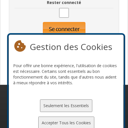
Rester connecté
Se connecter
Oublié votre mot de passe?
Inscription
Gestion des Cookies
Pour offrir une bonne expérience, l'utilisation de cookies
Devenir commanditaire
est nécessaire. Certains sont essentiels au bon
fonctionnement du site, tandis que d'autres nous aident
à mieux répondre à vos intérêts.
© 2010-2026 ConFoo. Tous droits réservés.
Code de
conduite
Seulement les Essentiels
Accepter Tous les Cookies