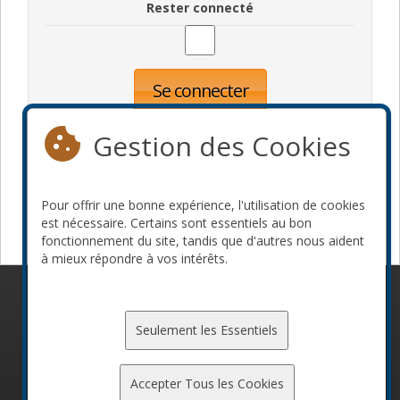
Rester connecté
Se connecter
Oublié votre mot de passe?
Inscription
Gestion des Cookies
Pour offrir une bonne expérience, l'utilisation de cookies
Devenir commanditaire
est nécessaire. Certains sont essentiels au bon
fonctionnement du site, tandis que d'autres nous aident
à mieux répondre à vos intérêts.
© 2010-2026 ConFoo. Tous droits réservés.
Code de
conduite
Seulement les Essentiels
Accepter Tous les Cookies