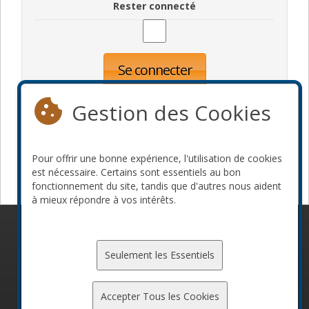
Rester connecté
Se connecter
Oublié votre mot de passe?
Inscription
Gestion des Cookies
Pour offrir une bonne expérience, l'utilisation de cookies
Devenir commanditaire
est nécessaire. Certains sont essentiels au bon
fonctionnement du site, tandis que d'autres nous aident
à mieux répondre à vos intérêts.
© 2010-2026 ConFoo. Tous droits réservés.
Code de
conduite
Seulement les Essentiels
Accepter Tous les Cookies