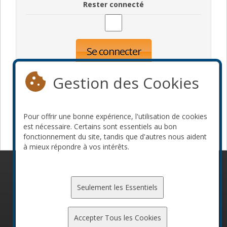
Rester connecté
Se connecter
Oublié votre mot de passe?
Inscription
Gestion des Cookies
Pour offrir une bonne expérience, l'utilisation de cookies
Devenir commanditaire
est nécessaire. Certains sont essentiels au bon
fonctionnement du site, tandis que d'autres nous aident
à mieux répondre à vos intérêts.
© 2010-2026 ConFoo. Tous droits réservés.
Code de
conduite
Seulement les Essentiels
Accepter Tous les Cookies