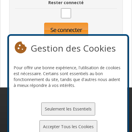
Rester connecté
Se connecter
Oublié votre mot de passe?
Inscription
Gestion des Cookies
Pour offrir une bonne expérience, l'utilisation de cookies
Devenir commanditaire
est nécessaire. Certains sont essentiels au bon
fonctionnement du site, tandis que d'autres nous aident
à mieux répondre à vos intérêts.
© 2010-2026 ConFoo. Tous droits réservés.
Code de
conduite
Seulement les Essentiels
Accepter Tous les Cookies