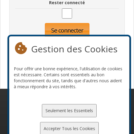
Rester connecté
Se connecter
Oublié votre mot de passe?
Inscription
Gestion des Cookies
Pour offrir une bonne expérience, l'utilisation de cookies
Devenir commanditaire
est nécessaire. Certains sont essentiels au bon
fonctionnement du site, tandis que d'autres nous aident
à mieux répondre à vos intérêts.
© 2010-2026 ConFoo. Tous droits réservés.
Code de
conduite
Seulement les Essentiels
Accepter Tous les Cookies