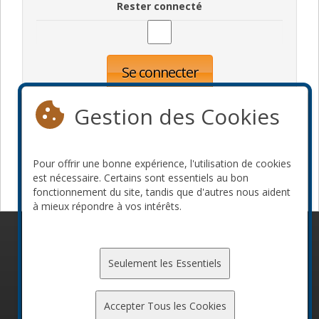
Rester connecté
Se connecter
Oublié votre mot de passe?
Inscription
Gestion des Cookies
Pour offrir une bonne expérience, l'utilisation de cookies
Devenir commanditaire
est nécessaire. Certains sont essentiels au bon
fonctionnement du site, tandis que d'autres nous aident
à mieux répondre à vos intérêts.
© 2010-2026 ConFoo. Tous droits réservés.
Code de
conduite
Seulement les Essentiels
Accepter Tous les Cookies