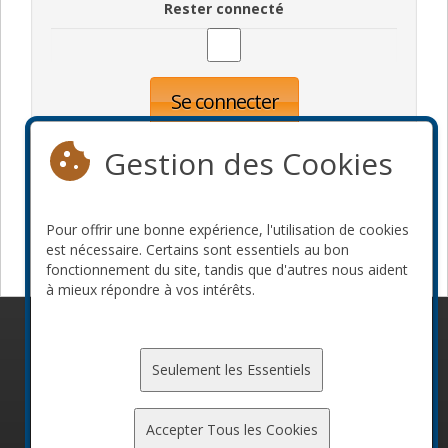
Rester connecté
Se connecter
Oublié votre mot de passe?
Inscription
Gestion des Cookies
Pour offrir une bonne expérience, l'utilisation de cookies
Devenir commanditaire
est nécessaire. Certains sont essentiels au bon
fonctionnement du site, tandis que d'autres nous aident
à mieux répondre à vos intérêts.
© 2010-2026 ConFoo. Tous droits réservés.
Code de
conduite
Seulement les Essentiels
Accepter Tous les Cookies