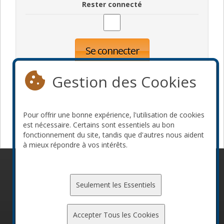
Rester connecté
Se connecter
Oublié votre mot de passe?
Inscription
Gestion des Cookies
Pour offrir une bonne expérience, l'utilisation de cookies
Devenir commanditaire
est nécessaire. Certains sont essentiels au bon
fonctionnement du site, tandis que d'autres nous aident
à mieux répondre à vos intérêts.
© 2010-2026 ConFoo. Tous droits réservés.
Code de
conduite
Seulement les Essentiels
Accepter Tous les Cookies