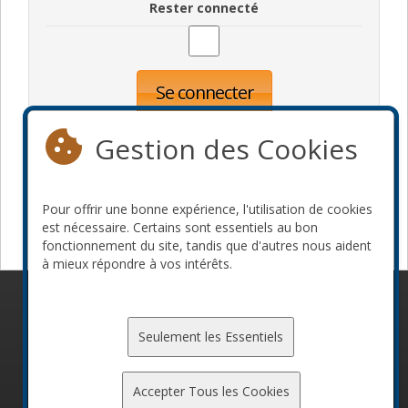
Rester connecté
Se connecter
Oublié votre mot de passe?
Inscription
Gestion des Cookies
Pour offrir une bonne expérience, l'utilisation de cookies
Devenir commanditaire
est nécessaire. Certains sont essentiels au bon
fonctionnement du site, tandis que d'autres nous aident
à mieux répondre à vos intérêts.
© 2010-2026 ConFoo. Tous droits réservés.
Code de
conduite
Seulement les Essentiels
Accepter Tous les Cookies