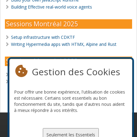
Building Effective real-world voice agents
Sessions Montréal 2025
Setup infrastructure with CDKTF
Writing Hypermedia apps with HTMX, Alpine and Rust
Sessions Montréal 2023
Gestion des Cookies
Building micro services with Rust
PostgreSQL hidden gems
Pour offrir une bonne expérience, l'utilisation de cookies
Devenir commanditaire
est nécessaire. Certains sont essentiels au bon
fonctionnement du site, tandis que d'autres nous aident
à mieux répondre à vos intérêts.
© 2010-2026 ConFoo. Tous droits réservés.
Code de
conduite
Seulement les Essentiels