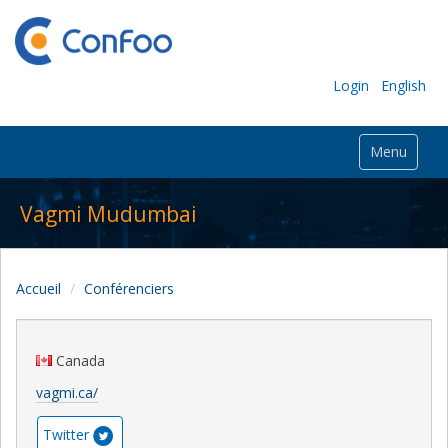
Login
English
Menu
Vagmi Mudumbai
Accueil
Conférenciers
Canada
vagmi.ca/
Twitter