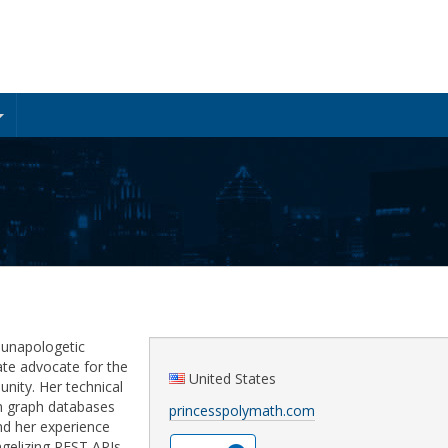
n unapologetic
te advocate for the
United States
ity. Her technical
m graph databases
princesspolymath.com
nd her experience
gelizing REST APIs