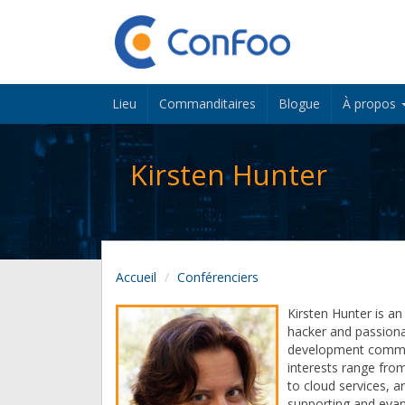
Lieu
Commanditaires
Blogue
À propos
Kirsten Hunter
Accueil
Conférenciers
Kirsten Hunter is a
hacker and passiona
development commun
interests range fro
to cloud services, a
supporting and evan