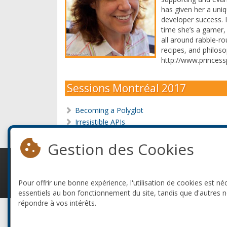
has given her a uni
developer success. 
time she’s a gamer,
all around rabble-r
recipes, and philos
http://www.princes
Sessions Montréal 2017
Becoming a Polyglot
Irresistible APIs
Gestion des Cookies
© 2010-2026 ConFoo. Tous droits réservés.
Pour offrir une bonne expérience, l'utilisation de cookies est né
essentiels au bon fonctionnement du site, tandis que d'autres 
répondre à vos intérêts.