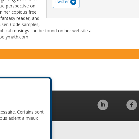
Twitter
que perspective on
In her copious free
 fantasy reader, and
ouser. Code samples,
ophical musings can be found on her website at
spolymath.com
Code de conduite
cessaire. Certains sont
nous aident à mieux