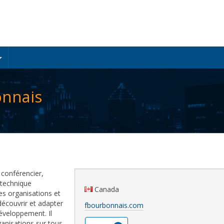
onnais
 conférencier,
 technique
Canada
es organisations et
découvrir et adapter
fbourbonnais.com
éveloppement. Il
anisations sur tous