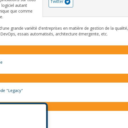
Twitter
 logiciel autant
nique que comme
e.
er d'une grande variété d'entreprises en matière de gestion de la qualit
evOps, essais automatisés, architecture émergente, etc.
ue
code "Legacy"
ratiques