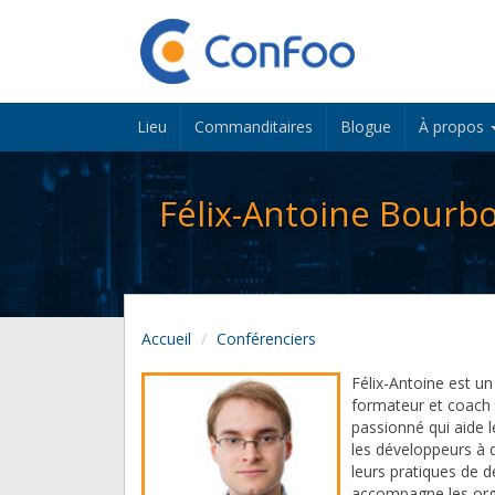
Lieu
Commanditaires
Blogue
À propos
Félix-Antoine Bourb
Accueil
Conférenciers
Félix-Antoine est un
formateur et coach
passionné qui aide l
les développeurs à 
leurs pratiques de d
accompagne les org