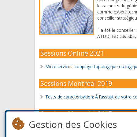
les aspects du génie
comme expert tech
conseiller stratégiqu
Il a été le conseill
ATDD, BDD & SbE, D
Sessions Online 2021
Microservices: couplage topologique ou logiq
Sessions Montréal 2019
Tests de caractérisation: À l’assaut de votre 
Sessions Montréal 2017
Gestion des Cookies
Tests unitaires: éviter les pièges & nouvelles p