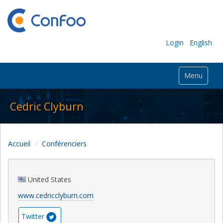
Login
English
Menu
Cedric Clyburn
Accueil
Conférenciers
United States
www.cedricclyburn.com
Twitter