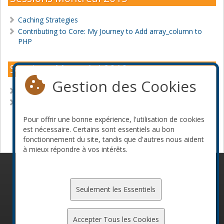
Caching Strategies
Contributing to Core: My Journey to Add array_column to
PHP
Sessions Montréal 2010
Gestion des Cookies
Caching with Memcached and APC
HTTP: Digested
Pour offrir une bonne expérience, l'utilisation de cookies
Devenir commanditaire
est nécessaire. Certains sont essentiels au bon
fonctionnement du site, tandis que d'autres nous aident
à mieux répondre à vos intérêts.
© 2010-2026 ConFoo. Tous droits réservés.
Code de
conduite
Seulement les Essentiels
Accepter Tous les Cookies