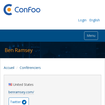
Login
English
Menu
Ben Ramsey
Accueil
Conférenciers
United States
benramsey.com/
Twitter