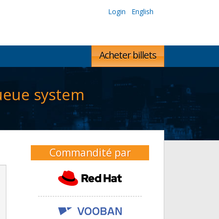
Login
English
Acheter billets
queue system
Commandité par